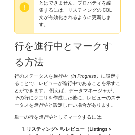
とはできません。プロパティを編
集するには、リスティングの CQL
文が有効化されるように更新しま
す。
行を進行中とマークす
る方法
行のステータスを
進行中（In Progress）
に設定す
ることで、レビューが進行中であることを示すこ
とができます。 例えば、データマネージャが、
その行にクエリを作成した後に、レビューのステ
ータスを
進行中
と設定したい場合があります。
単一の行を
進行中
としてマークするには:
playlist_add_check
リスティング>
レビュー（Listings >