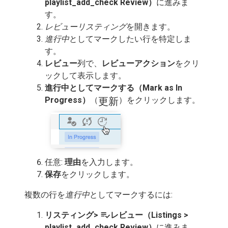
playlist_add_check Review）
に進みま
す。
レビューリスティング
を開きます。
進行中
としてマークしたい行を特定しま
す。
レビュー
列で、
レビューアクション
をクリ
ックして表示します。
進行中としてマークする（Mark as In
更新
Progress）
（
）をクリックします。
任意:
理由
を入力します。
保存
をクリックします。
複数の行を
進行中
としてマークするには:
playlist_add_check
リスティング>
レビュー（Listings >
playlist_add_check Review）
に進みま