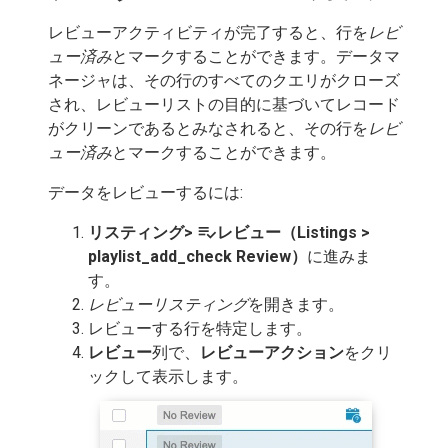
レビューアクティビティが完了すると、行を
レビ
ュー済み
とマークすることができます。データマ
ネージャは、その行のすべてのクエリがクローズ
され、レビューリストの目的に基づいてレコード
がクリーンであるとみなされると、その行を
レビ
ュー済み
とマークすることができます。
データをレビューするには:
playlist_add_check
リスティング>
レビュー（Listings >
playlist_add_check Review）
に進みま
す。
レビューリスティング
を開きます。
レビューする行を特定します。
レビュー
列で、
レビューアクション
をクリ
ックして表示します。