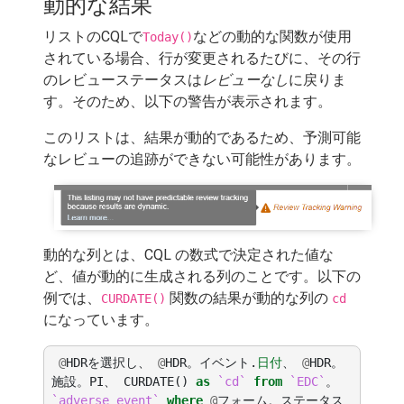
動的な結果
リストのCQLで
などの動的な関数が使用
Today()
されている場合、行が変更されるたびに、その行
のレビューステータスは
レビューなし
に戻りま
す。そのため、以下の警告が表示されます。
このリストは、結果が動的であるため、予測可能
なレビューの追跡ができない可能性があります。
動的な列とは、CQL の数式で決定された値な
ど、値が動的に生成される列のことです。以下の
例では、
関数の結果が動的な列の
CURDATE()
cd
になっています。
@
HDR
を選択し、
@
HDR
。
イベント
.
日付
、
@
HDR
。
施設
。
PI
、
CURDATE
()
as
`cd`
from
`EDC`
。
`adverse_event`
where
@
フォーム
。
ステータス