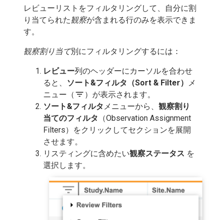
レビューリストをフィルタリングして、自分に割
り当てられた
観察
が含まれる行のみを表示できま
す。
観察割り当て
別にフィルタリングするには：
レビュー
列のヘッダーにカーソルを合わせ
ると、
ソート&フィルタ（Sort & Filter）
メ
filter_list
ニュー（
）が表示されます。
ソート&フィルタ
メニューから、
観察割り
当てのフィルタ
（Observation Assignment
Filters）をクリックしてセクションを展開
させます。
リスティングに含めたい
観察ステータス
を
選択します。