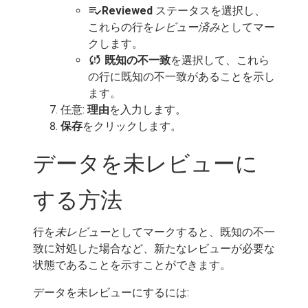
playlist_add_check
Reviewed
ステータスを選択し、
これらの行を
レビュー済み
としてマー
クします。
sync_problem
既知の不一致
を選択して、これら
の行に既知の不一致があることを示し
ます。
任意:
理由
を入力します。
保存
をクリックします。
データを未レビューに
する方法
行を
未レビュー
としてマークすると、既知の不一
致に対処した場合など、新たなレビューが必要な
状態であることを示すことができます。
データを未レビューにするには: