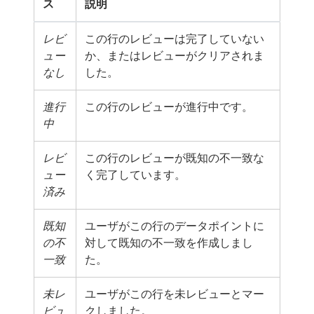
ス
説明
レビ
この行のレビューは完了していない
ュー
か、またはレビューがクリアされま
なし
した。
進行
この行のレビューが進行中です。
中
レビ
この行のレビューが既知の不一致な
ュー
く完了しています。
済み
既知
ユーザがこの行のデータポイントに
の不
対して既知の不一致を作成しまし
一致
た。
未レ
ユーザがこの行を未レビューとマー
ビュ
クしました。