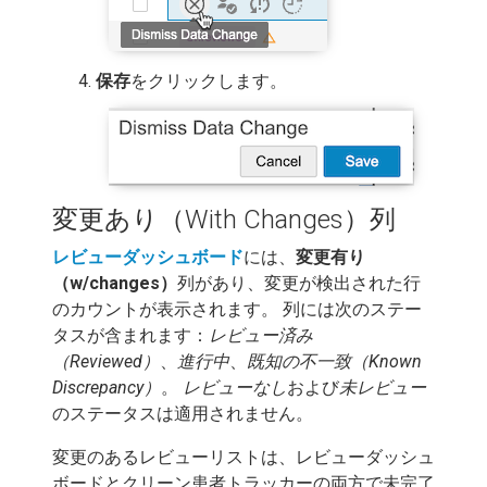
保存
をクリックします。
変更あり（With Changes）列
レビューダッシュボード
には、
変更有り
（w/changes）
列があり、変更が検出された行
のカウントが表示されます。 列には次のステー
タスが含まれます：
レビュー済み
（Reviewed）
、
進行中
、
既知の不一致（Known
Discrepancy）
。
レビューなし
および
未レビュー
のステータスは適用されません。
変更のあるレビューリストは、レビューダッシュ
ボードとクリーン患者トラッカーの両方で未完了