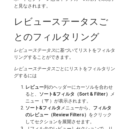
と見なされます。
レビューステータスご
とのフィルタリング
レビューステータス
に基づいてリストをフィルタ
リングすることができます。
レビューステータス
ごとにリストをフィルタリン
グするには
レビュー
列のヘッダーにカーソルを合わせ
ると、
ソート&フィルタ（Sort & Filter）
メ
filter_list
ニュー（
）が表示されます。
ソート&フィルタ
メニューから、
フィルタ
のレビュー（Review Filters）
をクリック
してセクションを展開させます。
［フィルタのレビュー］セクションで、リ