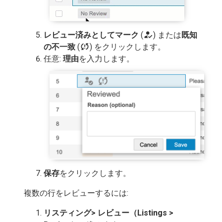
how_to_reg
レビュー済みとしてマーク
(
) または
既知
sync_problem
の不一致
(
) をクリックします。
任意:
理由
を入力します。
保存
をクリックします。
複数の行をレビューするには:
リスティング>
レビュー（Listings >