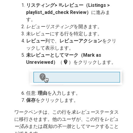
playlist_add_check
リスティング>
レビュー（Listings >
playlist_add_check Review）
に進みま
す。
レビューリスティング
を開きます。
未レビューにする行を特定します。
レビュー
列で、
レビューアクション
をクリ
ックして表示します。
未レビューとしてマーク（Mark as
not_listed_location
Unreviewed）
（
）をクリックします。
任意:
理由
を入力します。
保存
をクリックします。
ワークベンチは、この行を
未レビュー
ステータス
に移行させます。他のユーザが、この行を
レビュ
ー済み
または
既知の不一致
としてマークすること