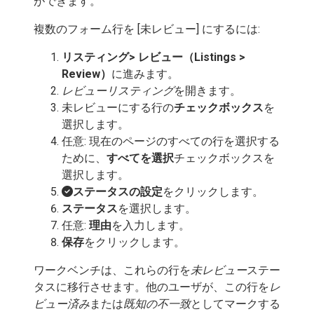
ができます。
複数のフォーム行を [未レビュー] にするには:
リスティング>
レビュー（Listings >
Review）
に進みます。
レビューリスティング
を開きます。
未レビューにする行の
チェックボックス
を
選択します。
任意: 現在のページのすべての行を選択する
ために、
すべてを選択
チェックボックスを
選択します。
ステータスの設定
をクリックします。
ステータス
を選択します。
任意:
理由
を入力します。
保存
をクリックします。
ワークベンチは、これらの行を
未レビュー
ステー
タスに移行させます。他のユーザが、この行を
レ
ビュー済み
または
既知の不一致
としてマークする