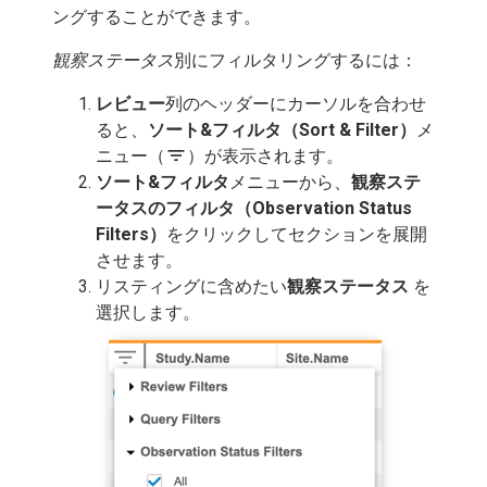
ングすることができます。
観察ステータス
別にフィルタリングするには：
レビュー
列のヘッダーにカーソルを合わせ
ると、
ソート&フィルタ（Sort & Filter）
メ
filter_list
ニュー（
）が表示されます。
ソート&フィルタ
メニューから、
観察ステ
ータスのフィルタ（Observation Status
Filters）
をクリックしてセクションを展開
させます。
リスティングに含めたい
観察ステータス
を
選択します。