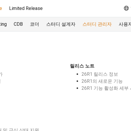
e
Limited Release
ting
CDB
코더
스터디 설계자
스터디 관리자
사용
릴리스 노트
가
26R1 릴리스 정보
캘
26R1의 새로운 기능
선
26R1 기능 활성화 세부
대 및 금식 상태 지원