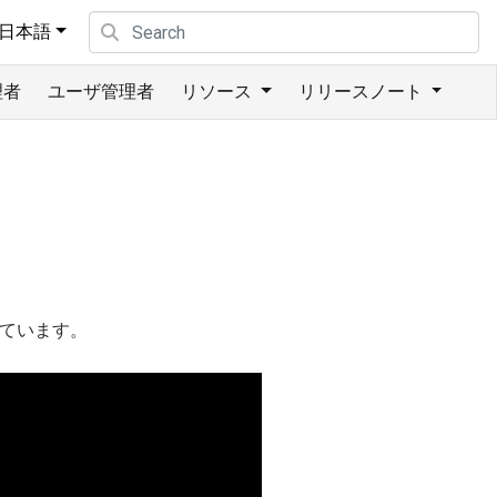
日本語
理者
ユーザ管理者
リソース
リリースノート
しています。