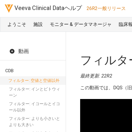
Veeva Clinical Dataヘルプ
26R2一般リリース
ようこそ
施設
モニター & データマネージャ
臨床
動画
フィルタ
CDB
最終更新: 22R2
フィルター: 空値と空値以外
この動画では、DQS（
フィルター: インとビトウィ
ーン
フィルター: イコールとイコ
ール以外
フィルター: よりも小さいと
よりも大きい