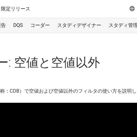
限定リリース
報告
DQS
コーダー
スタディデザイナー
スタディ管
ー: 空値と空値以外
旧称：CDB）で空値および空値以外のフィルタの使い方を説明