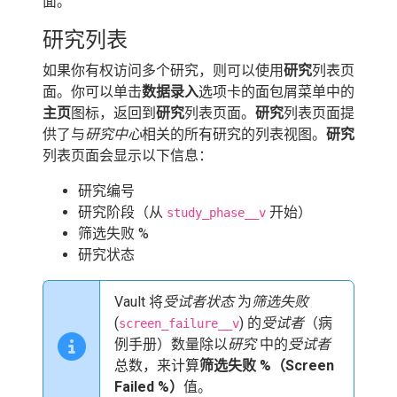
面。
研究列表
如果你有权访问多个研究，则可以使用
研究
列表页
面。你可以单击
数据录入
选项卡的面包屑菜单中的
主页
图标，返回到
研究
列表页面。
研究
列表页面提
供了与
研究中心
相关的所有研究的列表视图。
研究
列表页面会显示以下信息：
研究编号
研究阶段（从
开始）
study_phase__v
筛选失败 %
研究状态
Vault 将
受试者状态
为
筛选失败
(
) 的
受试者
（病
screen_failure__v
例手册）数量除以
研究
中的
受试者
总数，来计算
筛选失败 %（Screen
Failed %）
值。