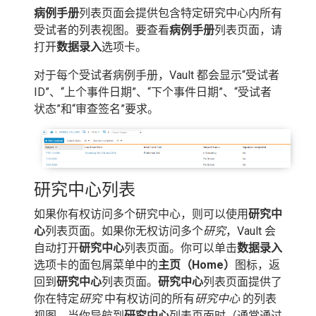
病例手册
列表页面会提供包含特定研究中心内所有
受试者的列表视图。要查看
病例手册
列表页面，请
打开
数据录入
选项卡。
对于每个受试者病例手册，Vault 都会显示“受试者
ID”、“上个事件日期”、“下个事件日期”、“受试者
状态”和“审查签名”要求。
研究中心列表
如果你有权访问多个研究中心，则可以使用
研究中
心
列表页面。如果你无权访问多个
研究
，Vault 会
自动打开
研究中心
列表页面。你可以单击
数据录入
选项卡的面包屑菜单中的
主页（Home）
图标，返
回到
研究中心
列表页面。
研究中心
列表页面提供了
你在特定
研究
中有权访问的所有
研究中心
的列表
视图。当你导航到
研究中心
列表页面时（通常通过