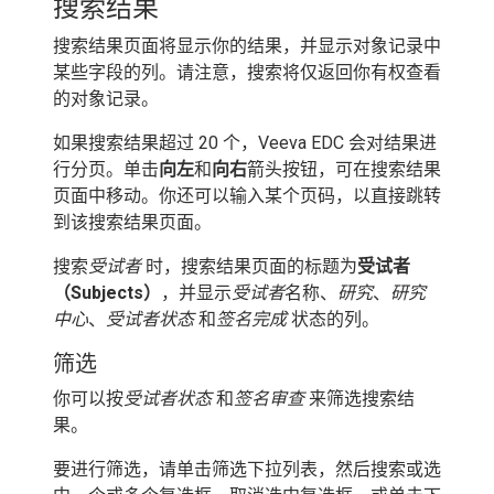
搜索结果
搜索结果页面将显示你的结果，并显示对象记录中
某些字段的列。请注意，搜索将仅返回你有权查看
的对象记录。
如果搜索结果超过 20 个，Veeva EDC 会对结果进
行分页。单击
向左
和
向右
箭头按钮，可在搜索结果
页面中移动。你还可以输入某个页码，以直接跳转
到该搜索结果页面。
搜索
受试者
时，搜索结果页面的标题为
受试者
（Subjects）
，并显示
受试者
名称、
研究
、
研究
中心
、
受试者状态
和
签名完成
状态的列。
筛选
你可以按
受试者状态
和
签名审查
来筛选搜索结
果。
要进行筛选，请单击筛选下拉列表，然后搜索或选