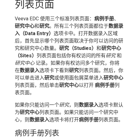
列表页面
Veeva EDC 使用三个标准列表页面：
病例手册
、
研究中心
和
研究
。所有三个列表页面都位于
数据录
入（Data Entry）
选项卡中。打开数据录入区域
后，首先显示哪个列表页面取决于你可以访问的研
究和研究中心数量。
研究（Studies）
和
研究中心
（Sites）
列表页面包括你有权访问的所有
研究
和
研究中心
记录。如果你有权访问多个研究，你将
在
数据录入
选项卡下看到
研究
列表页面。然后，你
可以单击进入
研究
或使用面包屑菜单进入
研究中心
列表页面，然后单击
研究中心
以打开
病例手册
列
表页面。
如果你只能访问一个
研究
，则
数据录入
选项卡默认
为
研究中心
列表页面。如果只能访问一个研究中
心，则
数据录入
选项卡将打开
病例手册
列表页面。
病例手册列表