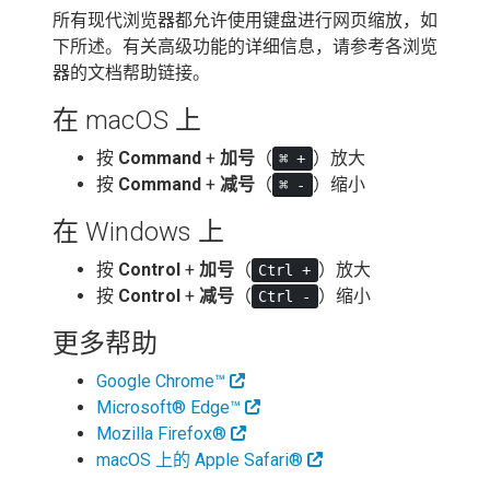
所有现代浏览器都允许使用键盘进行网页缩放，如
下所述。有关高级功能的详细信息，请参考各浏览
器的文档帮助链接。
在 macOS 上
按
Command
+
加号
（
）放大
⌘ +
按
Command
+
减号
（
）缩小
⌘ -
在 Windows 上
按
Control
+
加号
（
）放大
Ctrl +
按
Control
+
减号
（
）缩小
Ctrl -
更多帮助
Google Chrome™
Microsoft® Edge™
Mozilla Firefox®
macOS 上的 Apple Safari®