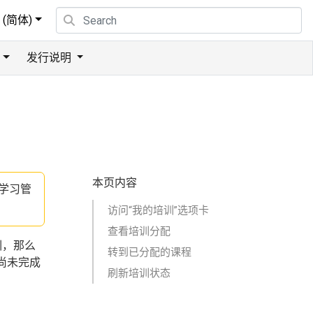
(简体)
发行说明
本页内容
S（学习管
访问“我的培训”选项卡
查看培训分配
培训，那么
转到已分配的课程
尚未完成
刷新培训状态