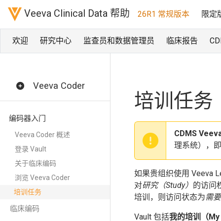
Veeva Clinical Data 帮助
26R1 常规版本
限定
欢迎
研究中心
监查员和数据管理员
临床报告
CD
Veeva Coder
培训任务
编码器入门
CDMS Veeva
Veeva Coder 概述
理系统），即 CD
登录 Vault
关于临床编码
如果贵组织使用 Veeva Le
浏览 Veeva Coder
对
研究（Study）
的访问
培训任务
培训，则访问状态为
需要
临床编码
Vault 包括
我的培训（My T