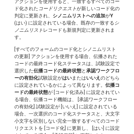
アクションを使用すると、一致するすべてのコー
ド化された
コードリクエスト
が新しいコード化の
判定に更新され、
シノニムリストへの追加
が
Y
(はい) に設定されている場合、既存の一致する
シ
ノニムリスト
レコードも新規判定に更新されま
す。
[すべてのフォームのコード化とシノニムリスト
の更新] アクションを使用する場合、伝播された
コードの最終コード化ステータスは、試験設定で
選択した
伝播コードの最終状態
と
承認ワークフロ
ーの有効化
試験設定が
はい
または
いいえ
のどちら
に設定されているかによって異なります。
伝播コ
ードの最終状態
が [コード化済み] に設定されてい
る場合、伝播コード機能は、 [承認ワークフロー
の有効化] 試験設定が [いいえ] に設定されている
場合、一次選択のコード化ステータスと、大文字
小文字を区別しない完全一致するすべてのコード
リクエストを [コード化] に更新し、 [はい] に設定