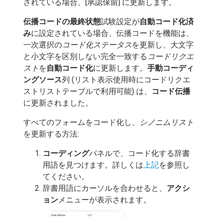
されている場合、[承認保留] に更新します。
伝播コードの最終状態
試験設定が
自動コード化済
み
に設定されている場合、伝播コードを機能は、
一次選択の
コード化ステータス
を更新し、大文字
と小文字を区別しない完全一致する
コードリクエ
スト
を
自動コード化
に更新します。
手動コーディ
ングソース
列 (リスト表示使用時にコードリクエ
ストリストテーブルで利用可能) は、
コード伝播
に更新されました。
すべてのフォームをコード化し、
シノニムリスト
を更新する方法:
コーディング
パネルで、コード化する辞書
用語を見つけます。詳しくは
上記
を参照し
てください。
辞書用語にカーソルを合わせると、
アクシ
ョン
メニューが表示されます。