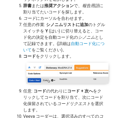
辞書
または
推奨アクション
で、
報告用語
に
割り当てたいコードを探します。
コード
にカーソルを合わせます。
任意の作業:
シノニムリストに追加
のトグル
スイッチを
Y
(はい) に切り替えると、コー
ド化の決定を自動コード化の
シノニム
とし
て記録できます。(詳細は
自動コード化につ
いて
をご覧ください)。
コード
をクリックします。
任意:
コード
の代わりに
コード + 次へ
をク
リックしてコードを割り当て、次にコード
化保留されている
コードリクエスト
を選択
します。
Veeva コーダーは、選択済みのすべての
コ