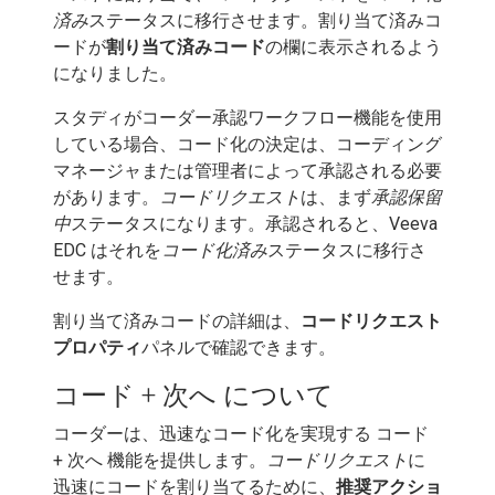
済み
ステータスに移行させます。割り当て済みコ
ードが
割り当て済みコード
の欄に表示されるよう
になりました。
スタディがコーダー承認ワークフロー機能を使用
している場合、コード化の決定は、コーディング
マネージャまたは管理者によって承認される必要
があります。
コードリクエスト
は、まず
承認保留
中
ステータスになります。承認されると、Veeva
EDC はそれを
コード化済み
ステータスに移行さ
せます。
割り当て済みコードの詳細は、
コードリクエスト
プロパティ
パネルで確認できます。
コード + 次へ について
コーダーは、迅速なコード化を実現する コード
+ 次へ 機能を提供します。
コードリクエスト
に
迅速にコードを割り当てるために、
推奨アクショ