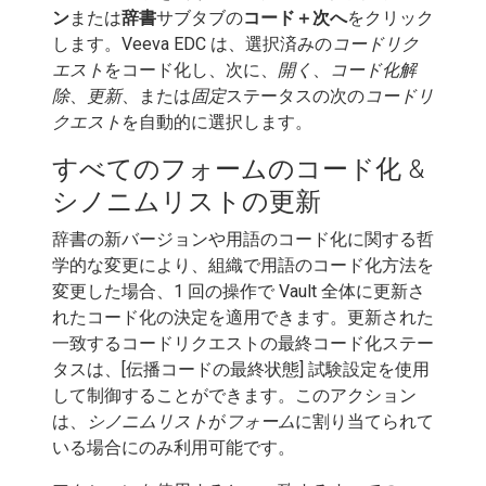
ン
または
辞書
サブタブの
コード＋次へ
をクリック
します。Veeva EDC は、選択済みの
コードリク
エスト
をコード化し、次に、
開く
、
コード化解
除
、
更新
、または
固定
ステータスの次の
コードリ
クエスト
を自動的に選択します。
すべてのフォームのコード化 &
シノニムリストの更新
辞書の新バージョンや用語のコード化に関する哲
学的な変更により、組織で用語のコード化方法を
変更した場合、1 回の操作で Vault 全体に更新さ
れたコード化の決定を適用できます。更新された
一致するコードリクエストの最終コード化ステー
タスは、[伝播コードの最終状態] 試験設定を使用
して制御することができます。このアクション
は、
シノニムリスト
が
フォーム
に割り当てられて
いる場合にのみ利用可能です。