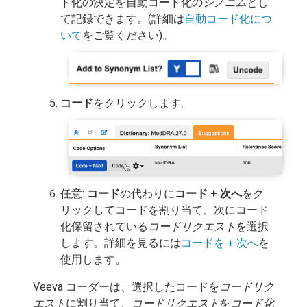
ド化の決定を自動コード化の
シノニム
とし
て記録できます。(詳細は
自動コード化につ
いて
をご覧ください)。
コード
をクリックします。
任意:
コード
の代わりに
コード + 次へ
をク
リックしてコードを割り当て、次にコード
化保留されている
コードリクエスト
を選択
します。詳細を見るには
コードを + 次へ
を
使用します。
Veeva コーダーは、選択したコードを
コードリク
エスト
に割り当て、
コードリクエスト
を
コード化