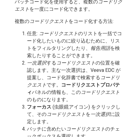
バッチコード化を使用すると、複数の
コードリク
エスト
を一度にコード化できます。
複数の
コードリクエスト
をコード化する方法:
任意:
コードリクエスト
のリストを一括でコ
ード化したいものに絞り込むために、リス
トをフィルタリングしたり、
報告用語
を検
索したりすることができます。
一次選択
する
コードリクエスト
の位置を確
認します。主な一次選択は、Veeva EDC が
提案し、コード化辞書で検索する
コードリ
クエスト
です。
コードリクエストプロパテ
ィ
パネルの情報も、この
コードリクエスト
のものになります。
フォーカス
(虫眼鏡アイコン) をクリックし
て、その
コードリクエスト
を
一次選択
に設
定します。
バッチに含めたい
コードリクエスト
のチェ
ックボックスを選択します。