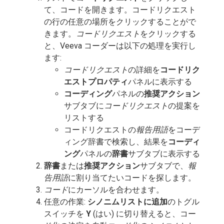
て、コードを開きます。コードリクエスト
の行の任意の場所をクリックすることがで
きます。
コードリクエスト
をクリックする
と、Veeva コーダーは以下の処理を実行し
ます:
コードリクエスト
の詳細を
コードリク
エストプロパティ
パネルに表示する
コーディング
パネルの
推奨アクション
サブタブに
コードリクエスト
の提案を
リストする
コードリクエストの
報告用語
をコーデ
ィング辞書で検索し、結果を
コーディ
ング
パネルの
辞書
サブタブに表示する
辞書
または
推奨アクション
サブタブで、
報
告用語
に割り当てたいコードを探します。
コード
にカーソルを合わせます。
任意の作業:
シノニムリストに追加
のトグル
スイッチを
Y
(はい) に切り替えると、コー